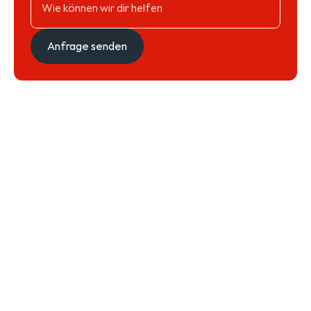
Anfrage senden
Anfrage senden
Deine Werkstatt für alle Fälle
Ob kleines Problem oder große Reparatur – wir schauen es 
uns an und finden die beste Lösung für Dich.